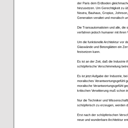
der Paris dem Erdboden gleichmache
hinzusetzen. Um Gerechtigkeit zu üb
Neutra, Bauhaus, Gropius, Johnson, 
Generation veraltet und moralisch un
Die Transautomatisten und alle, die 
verfahren jedoch humaner mit ihren 
Um die funktionelle Architektur vor 
Glaswände und Betonglätten ein Zers
festsetzen kann.
Es ist an der Zeit, daß die Industrie 
schöpferische Verschimmelung betre
Es ist jetzt Aufgabe der Industrie, b
moralisches Verantwortungsgefühl 
moralische Verantwortungsgefühl g
kritischen Verwitterung muß schon i
Nur die Techniker und Wissenschaftl
schöpferisch zu erzeugen, werden d
Erst nach der schöpferischen Versch
neue und wunderbare Architektur en