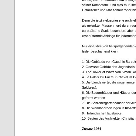
seiner Kompetenz, und dies muß ihm
Giftmischer und Massenausrotter nicht
Denn die jetzt vielgepriesene archit
als gelenkter Massenmord durch vors
europäische Stadt, besonders aber d
erschütternde Anklage für jederman
Nur eine Idee von beispielgebenden g
leider beschämend klein:
1. Die Gebäude von Gaudí in Barcel
2. Gewisse Gebilde des Jugendstils.
3. The Tower of Watts von Simon Rod
4. Le Palais Du Facteur Cheval im D
5. Die Elendsviertel, die sogenannte
Salubres).
6. Die Bauernhäuser und Häuser der P
geformt werden.
7. Die Schrebergartenhäuser der Arbe
8. Die Wandbearbeitungen in Klosett
9. Holländische Hausboote.
10. Bauten des Architekten Christian
Zusatz 1964