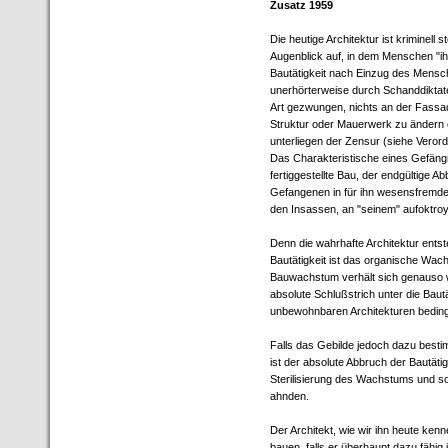
Zusatz 1959
Die heutige Architektur ist kriminell s
Augenblick auf, in dem Menschen "ih
Bautätigkeit nach Einzug des Mensch
unerhörterweise durch Schanddiktat
Art gezwungen, nichts an der Fassa
Struktur oder Mauerwerk zu ändern
unterliegen der Zensur (siehe Veror
Das Charakteristische eines Gefängni
fertiggestellte Bau, der endgültige A
Gefangenen in für ihn wesensfremde
den Insassen, an "seinem" aufoktro
Denn die wahrhafte Architektur entst
Bautätigkeit ist das organische Wa
Bauwachstum verhält sich genauso
absolute Schlußstrich unter die Baut
unbewohnbaren Architekturen bedingt
Falls das Gebilde jedoch dazu besti
ist der absolute Abbruch der Bautäti
Sterilisierung des Wachstums und so
ahnden.
Der Architekt, wie wir ihn heute ke
bauen, falls er überhaupt dazu fähig 