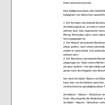
ihnen wesensfremd sind.
Eine Käfigkonstruktion oder Nützlichk
Kategorien von Menschen wesensfrem
1. Der Architekt hat keinerlei Bezie
Architekturgenie ist, so kann er doc
wohnen wird. Das sogenannte menschl
Betrug. Besonders dann, wenn diese
hervorgegangen ist.
2. Der Maurer hat keinerlei Beziehu
etwas anders, nach seinen persönlich
verliert er seine Arbeit. Und außerde
wohnen wird.
3. Der Bewohner hat keinerlei Bezieh
eingezogen ist. Seine menschlichen 
ein ganz anderer. Und dies bleibt au
genau nach den Angaben des Bewohn
Nur wenn Architekt, Maurer und Bewo
kann man von Architektur sprechen. A
verbrecherische gestaltgewordene T
Architektur – Maurer – Bewohner sind
Geist. Man beachte die Ähnlichkeit, qu
Architekt – Maurer – Bewohner verlore