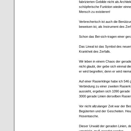
fabrizierten Gebilde nicht als Archi
schöpferische Funktion wieder einneh
Mensch zu existieren!
Verbrecherisch ist auch die Benützung
beweisen ist, als Instrument des Zerf
Schon das Bei-sich-tragen einer ger
Das Lineal ist das Symbol des neue
Krankheit des Zerfalls.
Wir leben in einem Chaos der gerade
nicht glaubt, der gebe sich einmal d
er wird begreifen; denn er wird nie
Auf einer Rasierklinge habe ich 546 
Verbindung zu einer zweiten Rasierk
aussieht, ergeben sich 1090 gerade 
3000 gerade Linien derselben Rasier
Vor nicht allzulanger Zeit war der Bes
Begüterten und der Gescheiten. Heute
Hosentasche.
Dieser Urwald der geraden Linien, 