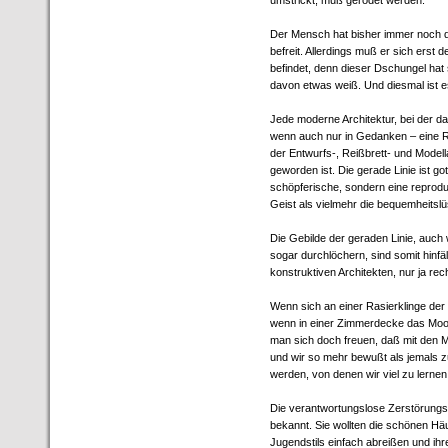
umstrickt, muß gerodet werden.
Der Mensch hat bisher immer noch di
befreit. Allerdings muß er sich ers
befindet, denn dieser Dschungel hat 
davon etwas weiß. Und diesmal ist e
Jede moderne Architektur, bei der da
wenn auch nur in Gedanken – eine Rol
der Entwurfs-, Reißbrett- und Modella
geworden ist. Die gerade Linie ist go
schöpferische, sondern eine reproduk
Geist als vielmehr die bequemheitsl
Die Gebilde der geraden Linie, auc
sogar durchlöchern, sind somit hinfäll
konstruktiven Architekten, nur ja re
Wenn sich an einer Rasierklinge der
wenn in einer Zimmerdecke das Moos
man sich doch freuen, daß mit den
und wir so mehr bewußt als jemals 
werden, von denen wir viel zu lerne
Die verantwortungslose Zerstörungswu
bekannt. Sie wollten die schönen H
Jugendstils einfach abreißen und ihr