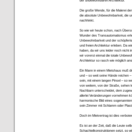
der unbewohnbaren Architektur.
Die große Wende, für die Malerei der 
die absolute Unbewohnbarkeit, die un
nachhinkt.
So wie wir heute schon, nach Übersc
Wunder des Transautomatismus erleb
Unbewohnbarkeit und der schöpferi
und freien Architektur erleben. Da wi
haben, da wir uns leider noch nicht
wir vorerst einmal die totale Unbewo
Architektur so rasch wie möglich an
Ein Mann in einem Mietshaus muß di
und – so weit seine Hände reichen 
sein, mit einem langen Pinsel – so w
von weitem, von der Straße, sehen k
Nachbarn unterscheidet, dem zugew
allerlei Veränderungen vornehmen k
harmonische Bild eines sogenannten 
sein Zimmer mit Schlamm oder Plastil
Doch im Mietvertrag ist dies verbote
Es ist an der Zeit, daß die Leute sel
Schachtelkonstruktionen setzt, so wi