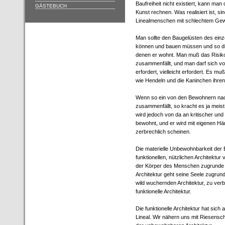
Baufreiheit nicht existiert, kann man
GÄSTEBUCH
Kunst rechnen. Was realisiert ist, 
Linealmenschen mit schlechtem Gew
Man sollte den Baugelüsten des ein
können und bauen müssen und so die 
denen er wohnt. Man muß das Risiko
zusammenfällt, und man darf sich v
erfordert, vielleicht erfordert. Es 
wie Hendeln und die Kaninchen ihren 
Wenn so ein von den Bewohnern nach
zusammenfällt, so kracht es ja meis
wird jedoch von da an kritischer un
bewohnt, und er wird mit eigenen Hän
zerbrechlich scheinen.
Die materielle Unbewohnbarkeit der 
funktionellen, nützlichen Architektu
der Körper des Menschen zugrunde g
Architektur geht seine Seele zugrunde
wild wuchernden Architektur, zu ve
funktionelle Architektur.
Die funktionelle Architektur hat sich
Lineal. Wir nähern uns mit Riesensch