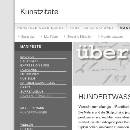
KÜNSTLER ÜBER KUNST
KUNST IM BLICKPUNKT
MAN
GLOSSAR
Startseite
IMPRESSUM
Manifeste
Einzelne Künstler
Hundertwasser
MANIFESTE
BAUHAUS
DADAISMUS
EXPRESSIONISMUS
FAUVISMUS
FUTURISMUS
KUBISMUS
NATIONALSOZIALISMUS
OPART
SURREALISMUS
HUNDERTWAS
EINZELNE KÜNSTLER
Verschimmelungs - Manifest 
MAX BECKMANN
Die Malerei und die Skulptur sind jetz
HUNDERTWASSER
produzieren und nachher ausstellen. 
Freiheit, die als Bedingung jeder K
WEBLOG
Diplom haben, um bauen zu können.
SITEMAP