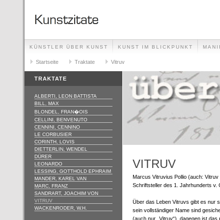
KÜNSTLER ÜBER KUNST
KUNST IM BLICKPUNKT
MANI
GLOSSAR
Startseite
IMPRESSUM
Traktate
Vitruv
TRAKTATE
ALBERTI, LEON BATTISTA
BILL, MAX
BLONDEL, FRAN�OIS
CELLINI, BENVENUTO
CENNINI, CENNINO
LE CORBUSIER
CORINTH, LOVIS
DIETTERLIN, WENDEL
DÜRER
VITRUV
LEONARDO
LESSING, GOTTHOLD EPHRAIM
Marcus Vitruvius Pollio (auch: Vitruv
MANDER, KAREL VAN
Schriftsteller des 1. Jahrhunderts v. 
MARC, FRANZ
SANDRART, JOACHIM VON
VITRUV
Über das Leben Vitruvs gibt es nur
WACKENRODER, W.H.
sein vollständiger Name sind gesich
(auch nur „Vitruv“), dagegen ist d