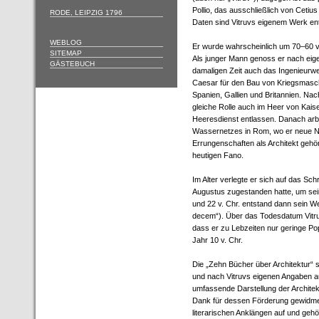
Pollio, das ausschließlich von Cetiu
RODE, LEIPZIG 1796
Daten sind Vitruvs eigenem Werk en
WEBLOG
Er wurde wahrscheinlich um 70–60 v.
SITEMAP
Als junger Mann genoss er nach eige
GÄSTEBUCH
damaligen Zeit auch das Ingenieurwe
Caesar für den Bau von Kriegsmasch
Spanien, Gallien und Britannien. Na
gleiche Rolle auch im Heer von Kais
Heeresdienst entlassen. Danach arbe
Wassernetzes in Rom, wo er neue N
Errungenschaften als Architekt gehö
heutigen Fano.
Im Alter verlegte er sich auf das Sch
Augustus zugestanden hatte, um sein
und 22 v. Chr. entstand dann sein We
decem“). Über das Todesdatum Vitruv
dass er zu Lebzeiten nur geringe Po
Jahr 10 v. Chr.
Die „Zehn Bücher über Architektur“ s
und nach Vitruvs eigenen Angaben au
umfassende Darstellung der Architek
Dank für dessen Förderung gewidmet
literarischen Anklängen auf und ge