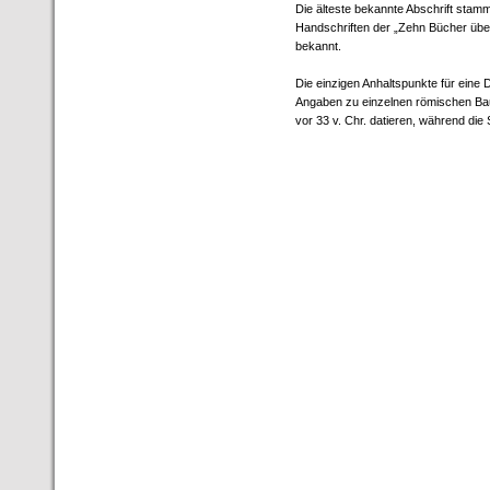
Die älteste bekannte Abschrift stam
Handschriften der „Zehn Bücher über 
bekannt.
Die einzigen Anhaltspunkte für eine D
Angaben zu einzelnen römischen Bauw
vor 33 v. Chr. datieren, während die 