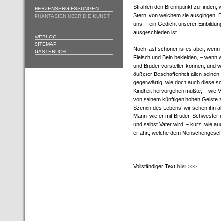
Strahlen den Brennpunkt zu finden, 
HERZENSERGIESSUNGEN...
Stern, von welchem sie ausgingen. D
PHANTASIEN ÜBER DIE KUNST
uns, – ein Gedicht unserer Einbildu
ausgeschieden ist.
WEBLOG
SITEMAP
Noch fast schöner ist es aber, wen
GÄSTEBUCH
Fleisch und Bein bekleiden, – wenn w
und Bruder vorstellen können, und w
äußerer Beschaffenheit allen seinen
gegenwärtig, wie doch auch diese s
Kindheit hervorgehen mußte, – wie Va
von seinem künftigen hohen Geiste z
Szenen des Lebens: wir sehen ihn als 
Mann, wie er mit Bruder, Schwester 
und selbst Vater wird, – kurz, wie a
erfährt, welche dem Menschengeschl
_________________
Vollständiger Text
hier >>>