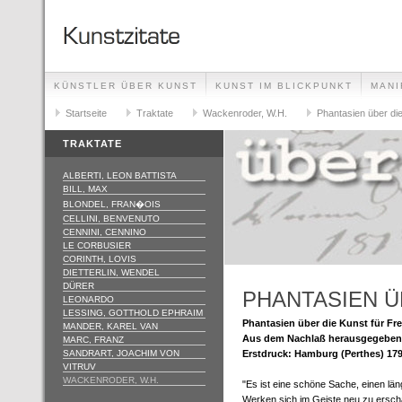
KÜNSTLER ÜBER KUNST
KUNST IM BLICKPUNKT
MANI
GLOSSAR
Startseite
IMPRESSUM
Traktate
Wackenroder, W.H.
Phantasien über di
TRAKTATE
ALBERTI, LEON BATTISTA
BILL, MAX
BLONDEL, FRAN�OIS
CELLINI, BENVENUTO
CENNINI, CENNINO
LE CORBUSIER
CORINTH, LOVIS
DIETTERLIN, WENDEL
DÜRER
PHANTASIEN Ü
LEONARDO
LESSING, GOTTHOLD EPHRAIM
Phantasien über die Kunst für Fr
MANDER, KAREL VAN
Aus dem Nachlaß herausgegeben 
MARC, FRANZ
SANDRART, JOACHIM VON
Erstdruck: Hamburg (Perthes) 179
VITRUV
WACKENRODER, W.H.
"Es ist eine schöne Sache, einen län
Werken sich im Geiste neu zu ersch