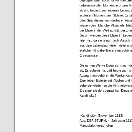
geleugnet oder auch nur von der Ste
geheimnisvollen Moment in unsrer Arb
ab und beginnt sein eigenes Leben. 
in diesem Moment sein Sklave. Es s
oder Spät dieses wun derbaren Augenb
wissen dies. Manche, Allzuviele, blei
der Maler in der Welt auftritt, desto
Darum werden diese Maler im Leben i
feiern ist, da sie ja nur nach Vorsch
aus dem Lebenslauf vieler, vieler un
ehrlicher Hingabe ihre ersten schö
Erzeugnissen.
Die echten Werke lösen sich nach d
ab. Es scheint mir, daß heute gar ni
Ausnahmen gehören die Werke Kandins
Eigenleben läuterte sein Wollen und hie
sehe sie wieder, an die Himmelswand 
Erzengel sie dort gemalt hat, Dinge
Kandinsky?
_________________
›Kandinsky‹ (November 1913)
Aus: DER STURM, 4. Jahrgang 1913/
Manuskript verschollen