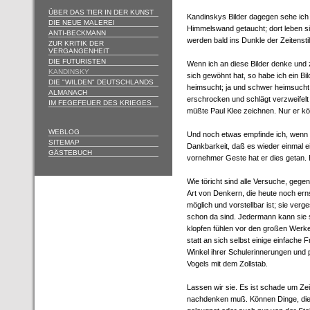
ÜBER DAS TIER IN DER KUNST
Kandinskys Bilder dagegen sehe ich i
DIE NEUE MALEREI
Himmelswand getaucht; dort leben sie 
ANTI-BECKMANN
werden bald ins Dunkle der Zeitens
ZUR KRITIK DER
VERGANGENHEIT
DIE FUTURISTEN
Wenn ich an diese Bilder denke und 
KANDINSKY
sich gewöhnt hat, so habe ich ein Bil
DIE "WILDEN" DEUTSCHLANDS
heimsucht; ja und schwer heimsucht! 
ALMANACH
erschrocken und schlägt verzweifelt
IM FEGEFEUER DES KRIEGES
müßte Paul Klee zeichnen. Nur er kö
WEBLOG
Und noch etwas empfinde ich, wenn 
SITEMAP
Dankbarkeit, daß es wieder einmal e
GÄSTEBUCH
vornehmer Geste hat er dies getan. 
Wie töricht sind alle Versuche, geg
Art von Denkern, die heute noch ern
möglich und vorstellbar ist; sie verge
schon da sind. Jedermann kann sie se
klopfen fühlen vor den großen Werk
statt an sich selbst einige einfache 
Winkel ihrer Schulerinnerungen und pr
Vogels mit dem Zollstab.
Lassen wir sie. Es ist schade um Ze
nachdenken muß. Können Dinge, die 