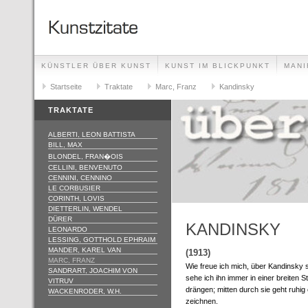
KÜNSTLER ÜBER KUNST
KUNST IM BLICKPUNKT
MANI
GLOSSAR
Startseite
IMPRESSUM
Traktate
Marc, Franz
Kandinsky
TRAKTATE
ALBERTI, LEON BATTISTA
BILL, MAX
BLONDEL, FRAN�OIS
CELLINI, BENVENUTO
CENNINI, CENNINO
LE CORBUSIER
CORINTH, LOVIS
DIETTERLIN, WENDEL
DÜRER
KANDINSKY
LEONARDO
LESSING, GOTTHOLD EPHRAIM
MANDER, KAREL VAN
(1913)
MARC, FRANZ
Wie freue ich mich, über Kandinsky s
SANDRART, JOACHIM VON
sehe ich ihn immer in einer breiten S
VITRUV
drängen; mitten durch sie geht ruhig
WACKENRODER, W.H.
zeichnen.